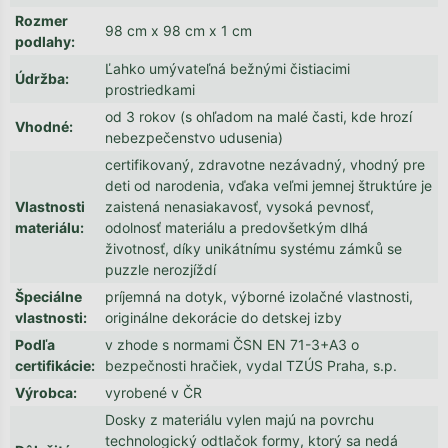
Rozmer
98 cm x 98 cm x 1 cm
podlahy
:
Ľahko umývateľná bežnými čistiacimi
Údržba
:
prostriedkami
od 3 rokov (s ohľadom na malé časti, kde hrozí
Vhodné
:
nebezpečenstvo udusenia)
certifikovaný, zdravotne nezávadný, vhodný pre
deti od narodenia, vďaka veľmi jemnej štruktúre je
Vlastnosti
zaistená nenasiakavosť, vysoká pevnosť,
materiálu
:
odolnosť materiálu a predovšetkým dlhá
životnosť, díky unikátnímu systému zámků se
puzzle nerozjíždí
Špeciálne
príjemná na dotyk, výborné izolačné vlastnosti,
vlastnosti
:
originálne dekorácie do detskej izby
Podľa
v zhode s normami ČSN EN 71-3+A3 o
certifikácie
:
bezpečnosti hračiek, vydal TZÚS Praha, s.p.
Výrobca
:
vyrobené v ČR
Dosky z materiálu vylen majú na povrchu
technologický odtlačok formy, ktorý sa nedá