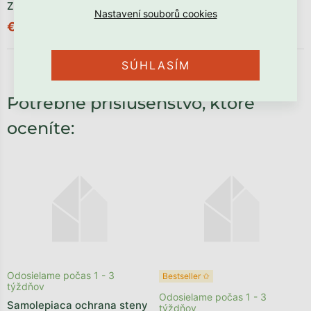
ZVIERATKA
JEDNOROŽEC A MRÁČIK
€128,90
€124,89
SÚHLASÍM
Potrebné príslušenstvo, ktoré
oceníte:
Odosielame počas 1 - 3
Bestseller ✩
týždňov
Odosielame počas 1 - 3
Samolepiaca ochrana steny
týždňov