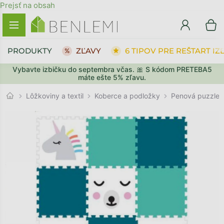
Prejsť na obsah
PRODUKTY
ZĽAVY
6 TIPOV PRE REŠTART IZ
Vybavte izbičku do septembra včas. 🎀 S kódom PRETEBA5
SPÄŤ DO OBCHODU
SPÄŤ DO OBCHODU
PREJSŤ DO KOŠÍKA
PREJSŤ DO KOŠÍKA
máte ešte 5% zľavu.
Koberce a podložky
Lôžkoviny a textil
Penová puzzle 