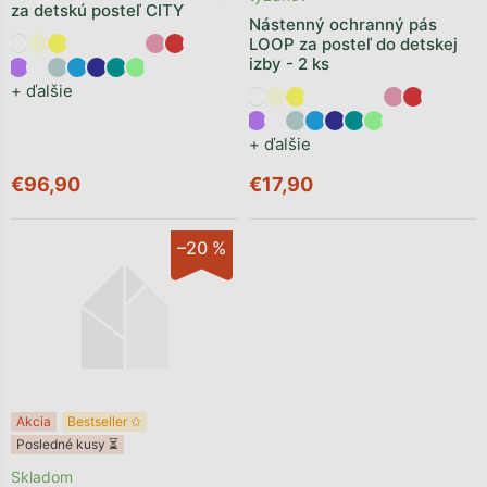
za detskú posteľ CITY
Nástenný ochranný pás
LOOP za posteľ do detskej
izby - 2 ks
+ ďalšie
+ ďalšie
€96,90
€17,90
–20 %
Akcia
Bestseller ✩
Posledné kusy ⏳
Skladom