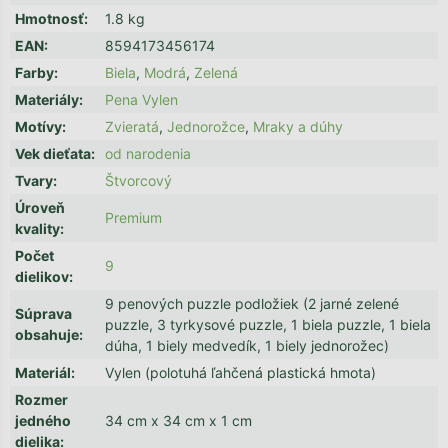
Hmotnosť
:
1.8 kg
EAN
:
8594173456174
Farby
:
Biela
,
Modrá
,
Zelená
Materiály
:
Pena Vylen
Motívy
:
Zvieratá
,
Jednorožce
,
Mraky a dúhy
Vek dieťata
:
od narodenia
Tvary
:
Štvorcový
Úroveň
Premium
kvality
:
Počet
9
dielikov
:
9 penových puzzle podložiek (2 jarné zelené
Súprava
puzzle, 3 tyrkysové puzzle, 1 biela puzzle, 1 biela
obsahuje
:
dúha, 1 biely medvedík, 1 biely jednorožec)
Materiál
:
Vylen (polotuhá ľahčená plastická hmota)
Rozmer
jedného
34 cm x 34 cm x 1 cm
dielika
: