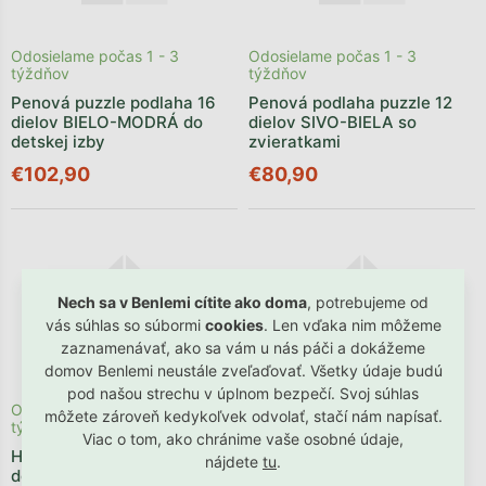
Odosielame počas 1 - 3
Odosielame počas 1 - 3
týždňov
týždňov
Penová puzzle podlaha 16
Penová podlaha puzzle 12
dielov BIELO-MODRÁ do
dielov SIVO-BIELA so
detskej izby
zvieratkami
€102,90
€80,90
Nech sa v Benlemi cítite ako doma
, potrebujeme od
vás súhlas so súbormi
cookies
. Len vďaka nim môžeme
zaznamenávať, ako sa vám u nás páči a dokážeme
domov Benlemi neustále zveľaďovať. Všetky údaje budú
pod našou strechu v úplnom bezpečí. Svoj súhlas
Odosielame počas 1 - 3
Odosielame počas 1 - 3
môžete zároveň kedykoľvek odvolať, stačí nám napísať.
týždňov
týždňov
Viac o tom, ako chránime vaše osobné údaje,
Hnedá penová podlaha do
Hracie penové puzzle do
nájdete
tu
.
detskej izby 20 dielov SIVÉ
detskej izby 20 dielov