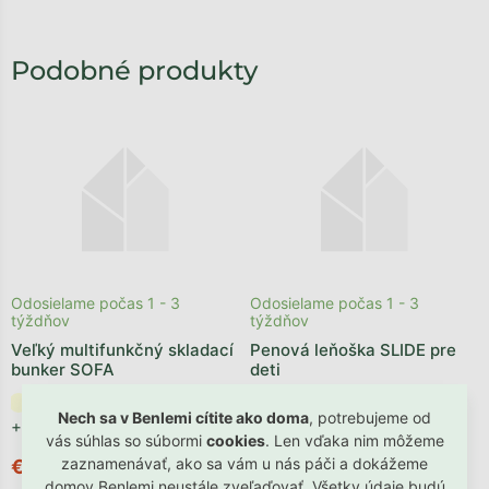
Odosielame počas 1 - 3
Odosielame počas 1 - 3
týždňov
týždňov
Veľký multifunkčný skladací
Penová leňoška SLIDE pre
bunker SOFA
deti
Nech sa v Benlemi cítite ako doma
, potrebujeme od
+ ďalšie
+ ďalšie
vás súhlas so súbormi
cookies
. Len vďaka nim môžeme
zaznamenávať, ako sa vám u nás páči a dokážeme
€599,90
€149,90
domov Benlemi neustále zveľaďovať. Všetky údaje budú