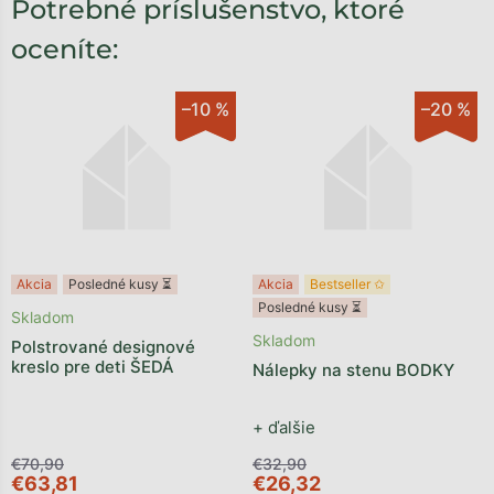
Potrebné príslušenstvo, ktoré
oceníte:
–10 %
–20 %
Akcia
Posledné kusy ⏳
Akcia
Bestseller ✩
Posledné kusy ⏳
Skladom
Skladom
Polstrované designové
kreslo pre deti ŠEDÁ
Nálepky na stenu BODKY
+ ďalšie
€70,90
€32,90
€63,81
€26,32