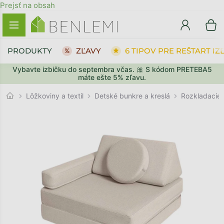
Prejsť na obsah
PRODUKTY
ZĽAVY
6 TIPOV PRE REŠTART IZ
Vybavte izbičku do septembra včas. 🎀 S kódom PRETEBA5
SPÄŤ DO OBCHODU
SPÄŤ DO OBCHODU
PREJSŤ DO KOŠÍKA
PREJSŤ DO KOŠÍKA
máte ešte 5% zľavu.
Detské bunkre a kreslá
Lôžkoviny a textil
Rozkladacie