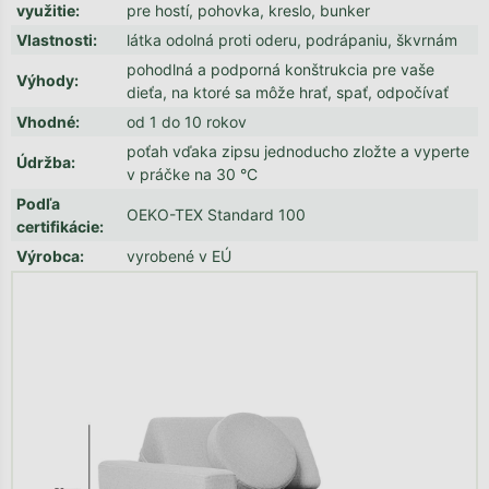
využitie
:
pre hostí, pohovka, kreslo, bunker
Vlastnosti
:
látka odolná proti oderu, podrápaniu, škvrnám
pohodlná a podporná konštrukcia pre vaše
Výhody
:
dieťa, na ktoré sa môže hrať, spať, odpočívať
Vhodné
:
od 1 do 10 rokov
poťah vďaka zipsu jednoducho zložte a vyperte
Údržba
:
v práčke na 30 °C
Podľa
OEKO-TEX Standard 100
certifikácie
:
Výrobca
:
vyrobené v EÚ