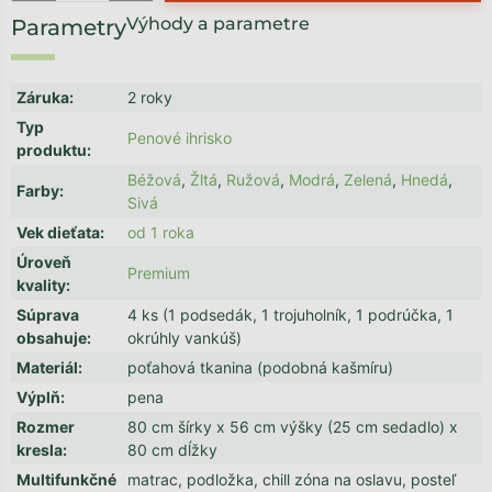
Výhody a parametre
Záruka
:
2 roky
Typ
Penové ihrisko
produktu
:
Béžová
,
Žltá
,
Ružová
,
Modrá
,
Zelená
,
Hnedá
,
Farby
:
Sivá
Vek dieťata
:
od 1 roka
Úroveň
Premium
kvality
:
Súprava
4 ks (1 podsedák, 1 trojuholník, 1 podrúčka, 1
obsahuje
:
okrúhly vankúš)
Materiál
:
poťahová tkanina (podobná kašmíru)
Výplň
:
pena
Rozmer
80 cm šírky x 56 cm výšky (25 cm sedadlo) x
kresla
:
80 cm dĺžky
Multifunkčné
matrac, podložka, chill zóna na oslavu, posteľ