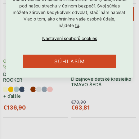
pod našou strechu v úplnom bezpečí. Svoj súhlas
–10 %
môžete zároveň kedykoľvek odvolať, stačí nám napísať.
Viac o tom, ako chránime vaše osobné údaje,
nájdete
tu
.
Odosielame počas 1 - 3
SÚHLASÍM
Akcia
Posledné kusy ⏳
týždňov
Skladom
Detský penový taburet
Dizajnové detské kresielko
ROCKER
TMAVO ŠEDÁ
+ ďalšie
€70,90
€136,90
€63,81