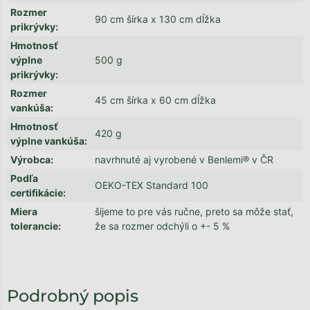
Rozmer
90 cm šírka x 130 cm dĺžka
prikrývky
:
Hmotnosť
výplne
500 g
prikrývky
:
Rozmer
45 cm šírka x 60 cm dĺžka
vankúša
:
Hmotnosť
420 g
výplne vankúša
:
Výrobca
:
navrhnuté aj vyrobené v Benlemi® v ČR
Podľa
OEKO-TEX Standard 100
certifikácie
:
Miera
šijeme to pre vás ručne, preto sa môže stať,
tolerancie
:
že sa rozmer odchýli o +- 5 %
Podrobný popis