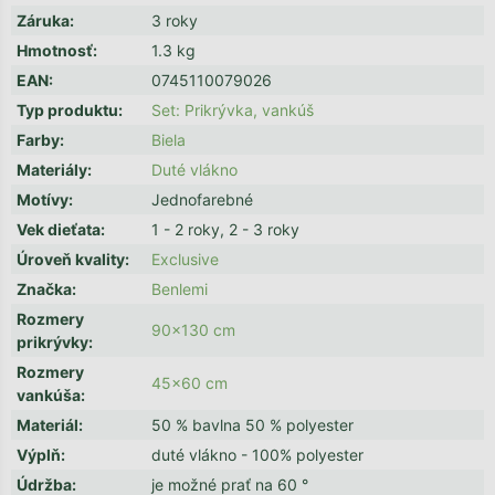
Záruka
:
3 roky
Hmotnosť
:
1.3 kg
EAN
:
0745110079026
Typ produktu
:
Set: Prikrývka, vankúš
Farby
:
Biela
Materiály
:
Duté vlákno
Motívy
:
Jednofarebné
Vek dieťata
:
1 - 2 roky, 2 - 3 roky
Úroveň kvality
:
Exclusive
Značka
:
Benlemi
Rozmery
90x130 cm
prikrývky
:
Rozmery
45x60 cm
vankúša
:
Materiál
:
50 % bavlna 50 % polyester
Výplň
:
duté vlákno - 100% polyester
Údržba
:
je možné prať na 60 °