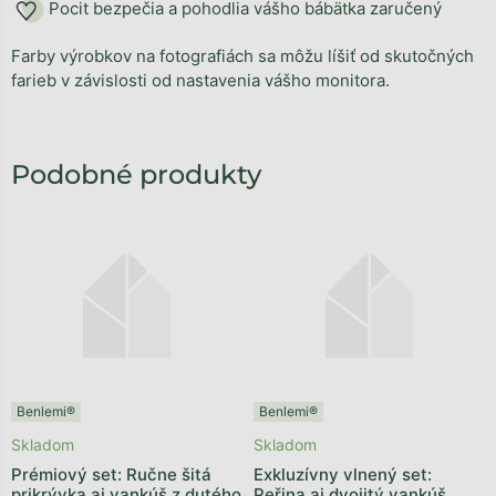
Pocit bezpečia a pohodlia vášho bábätka zaručený
Farby výrobkov na fotografiách sa môžu líšiť od skutočných
farieb v závislosti od nastavenia vášho monitora.
Benlemi®
Benlemi®
Skladom
Skladom
Prémiový set: Ručne šitá
Exkluzívny vlnený set:
prikrývka aj vankúš z dutého
Peřina aj dvojitý vankúš