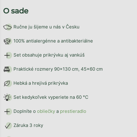
O sade
Ručne ju šijeme u nás v Česku
100% antialergénne a antibakteriálne
Set obsahuje prikrývku aj vankúš
Praktické rozmery 90x130 cm, 45x60 cm
Hebká a hrejivá prikrývka
Set kedykoľvek vyperiete na 60 °C
Doplníte o
obliečky
a
prestieradlo
Záruka 3 roky