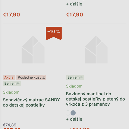
+ ďalšie
€17,90
€17,90
–10 %
Akcia
Posledné kusy ⏳
Benlemi®
Benlemi®
Skladom
Skladom
Bavlnený mantinel do
detskej postieľky pletený do
Sendvičový matrac SANDY
vrkoča z 3 prameňov
do detskej postieľky
+ ďalšie
€74,89