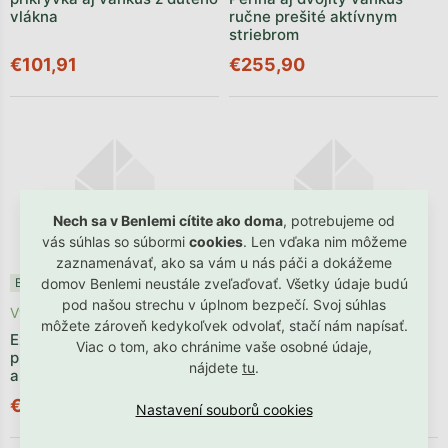
vlákna
ručne prešité aktívnym
striebrom
€101,91
€255,90
Nech sa v Benlemi cítite ako doma
, potrebujeme od
vás súhlas so súbormi
cookies
. Len vďaka nim môžeme
zaznamenávať, ako sa vám u nás páči a dokážeme
Benlemi®
domov Benlemi neustále zveľaďovať. Všetky údaje budú
Benlemi®
pod našou strechu v úplnom bezpečí. Svoj súhlas
Vyrobíme do 2 týždňov
Vyrobíme do 2 týždňov
môžete zároveň kedykoľvek odvolať, stačí nám napísať.
Exklusivná celoročná vlnená
Exklusivný vlnený dvojitý
Viac o tom, ako chránime vaše osobné údaje,
prikrývka ručne prešívaná
vankúš ručne prešívaný
nájdete
tu
.
aktívnym striebrom
aktívnym striebrom
€176,90
€87,90