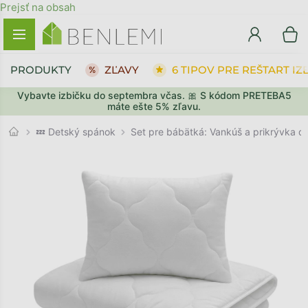
Prejsť na obsah
PRODUKTY
ZĽAVY
6 TIPOV PRE REŠTART IZ
Vybavte izbičku do septembra včas. 🎀 S kódom PRETEBA5
SPÄŤ DO OBCHODU
SPÄŤ DO OBCHODU
PREJSŤ DO KOŠÍKA
PREJSŤ DO KOŠÍKA
máte ešte 5% zľavu.
💤 Detský spánok
Set pre bábätká: Vankúš a prikrývka do