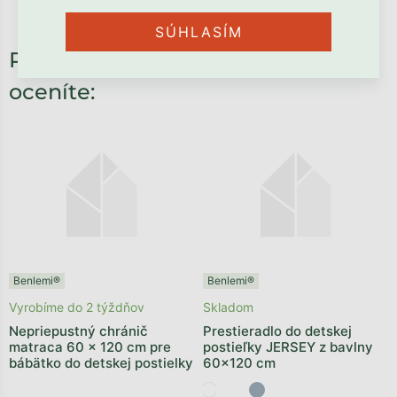
SÚHLASÍM
Potrebné príslušenstvo, ktoré
oceníte:
Benlemi®
Benlemi®
Vyrobíme do 2 týždňov
Skladom
Nepriepustný chránič
Prestieradlo do detskej
matraca 60 x 120 cm pre
postieľky JERSEY z bavlny
bábätko do detskej postielky
60x120 cm