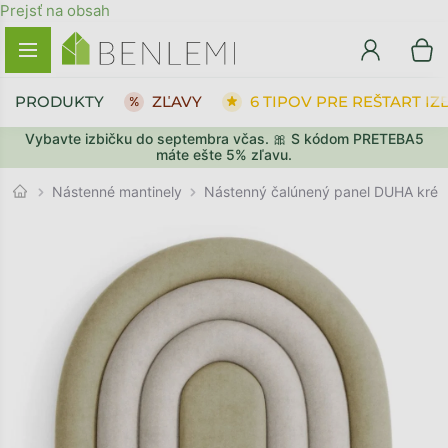
Prejsť na obsah
PRODUKTY
ZĽAVY
6 TIPOV PRE REŠTART IZ
Vybavte izbičku do septembra včas. 🎀 S kódom PRETEBA5
SPÄŤ DO OBCHODU
SPÄŤ DO OBCHODU
PREJSŤ DO KOŠÍKA
PREJSŤ DO KOŠÍKA
máte ešte 5% zľavu.
Nástenné mantinely
Nástenný čalúnený panel DUHA kré