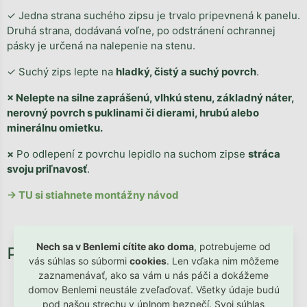
✓ Jedna strana suchého zipsu je trvalo pripevnená k panelu.
Druhá strana, dodávaná voľne, po odstránení ochrannej
pásky je určená na nalepenie na stenu.
✓ Suchý zips lepte na
hladký, čistý a suchý povrch
.
× Nelepte na silne zaprášenú, vlhkú stenu, základný náter,
nerovný povrch s puklinami či dierami, hrubú alebo
minerálnu omietku.
×
Po odlepení z povrchu lepidlo na suchom zipse
stráca
svoju priľnavosť
.
→ TU si stiahnete montážny návod
Nech sa v Benlemi cítite ako doma
, potrebujeme od
vás súhlas so súbormi
cookies
. Len vďaka nim môžeme
zaznamenávať, ako sa vám u nás páči a dokážeme
domov Benlemi neustále zveľaďovať. Všetky údaje budú
pod našou strechu v úplnom bezpečí. Svoj súhlas