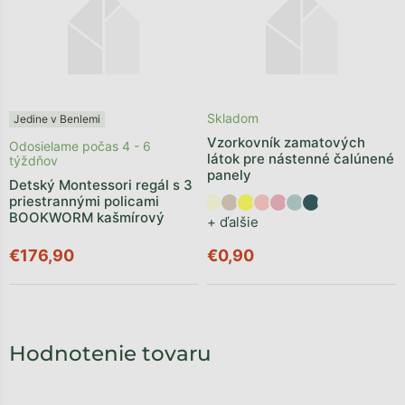
Skladom
Jedine v Benlemi
Vzorkovník zamatových
Odosielame počas 4 - 6
látok pre nástenné čalúnené
týždňov
panely
Detský Montessori regál s 3
priestrannými policami
BOOKWORM kašmírový
+ ďalšie
€176,90
€0,90
Hodnotenie tovaru