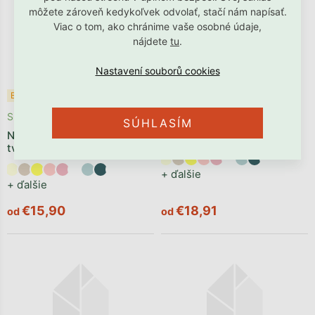
môžete zároveň kedykoľvek odvolať, stačí nám napísať.
Viac o tom, ako chránime vaše osobné údaje,
nájdete
tu
.
Odosielame počas 2 - 4
Bestseller ✩
týždňov
Skladom
SÚHLASÍM
Čalúnený panel na stenu v
Nástenný čalúnený panel v
tvare plotku VELVET
tvare oblúka VELVET
+ ďalšie
+ ďalšie
€15,90
€18,91
od
od