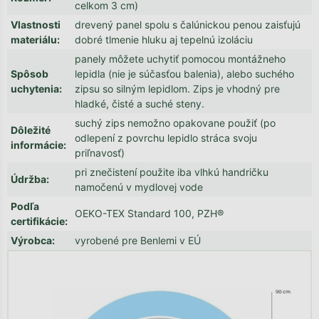
celkom 3 cm)
Vlastnosti
drevený panel spolu s čalúnickou penou zaisťujú
materiálu
:
dobré tlmenie hluku aj tepelnú izoláciu
panely môžete uchytiť pomocou montážneho
Spôsob
lepidla (nie je súčasťou balenia), alebo suchého
uchytenia
:
zipsu so silným lepidlom. Zips je vhodný pre
hladké, čisté a suché steny.
suchý zips nemožno opakovane použiť (po
Dôležité
odlepení z povrchu lepidlo stráca svoju
informácie
:
priľnavosť)
pri znečistení použite iba vlhkú handričku
Údržba
:
namočenú v mydlovej vode
Podľa
OEKO-TEX Standard 100, PZH®
certifikácie
:
Výrobca
:
vyrobené pre Benlemi v EÚ