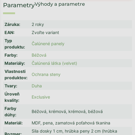
Výhody a parametre
Záruka
:
2 roky
EAN
:
Zvoľte variant
Typ
Čalúnené panely
produktu
:
Farby
:
Béžová
Materiály
:
Čalúnená látka (velvet)
Vlastnosti
Ochrana steny
produktov
:
Tvary
:
Duha
Úroveň
Exclusive
kvality
:
Farby
Béžová, krémová, krémová, béžová
dúhy
:
Materiál
:
MDF, pena, zamatová poťahová tkanina
Sila dosky 1 cm, hrúbka peny 2 cm (hrúbka
Rozmer
: