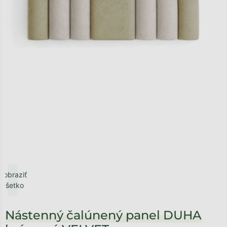
Zobraziť
všetko
Nástenný čalúnený panel DUHA