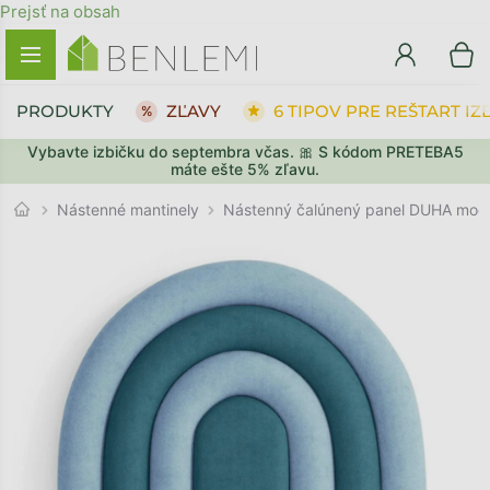
Prejsť na obsah
PRODUKTY
ZĽAVY
6 TIPOV PRE REŠTART IZ
Vybavte izbičku do septembra včas. 🎀 S kódom PRETEBA5
SPÄŤ DO OBCHODU
SPÄŤ DO OBCHODU
PREJSŤ DO KOŠÍKA
PREJSŤ DO KOŠÍKA
máte ešte 5% zľavu.
Nástenné mantinely
Nástenný čalúnený panel DUHA mod