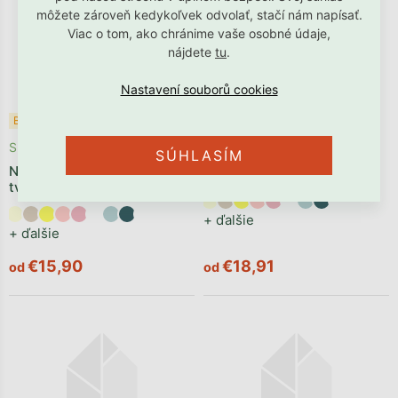
môžete zároveň kedykoľvek odvolať, stačí nám napísať.
Viac o tom, ako chránime vaše osobné údaje,
nájdete
tu
.
Odosielame počas 2 - 4
Bestseller ✩
týždňov
Skladom
SÚHLASÍM
Čalúnený panel na stenu v
Nástenný čalúnený panel v
tvare plotku VELVET
tvare oblúka VELVET
+ ďalšie
+ ďalšie
€15,90
€18,91
od
od