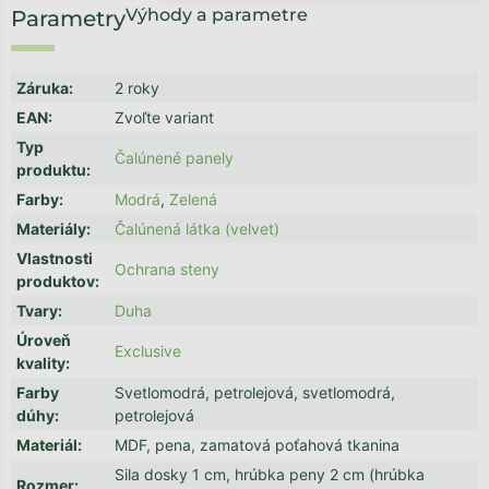
Výhody a parametre
Záruka
:
2 roky
EAN
:
Zvoľte variant
Typ
Čalúnené panely
produktu
:
Farby
:
Modrá
,
Zelená
Materiály
:
Čalúnená látka (velvet)
Vlastnosti
Ochrana steny
produktov
:
Tvary
:
Duha
Úroveň
Exclusive
kvality
:
Farby
Svetlomodrá, petrolejová, svetlomodrá,
dúhy
:
petrolejová
Materiál
:
MDF, pena, zamatová poťahová tkanina
Sila dosky 1 cm, hrúbka peny 2 cm (hrúbka
Rozmer
: