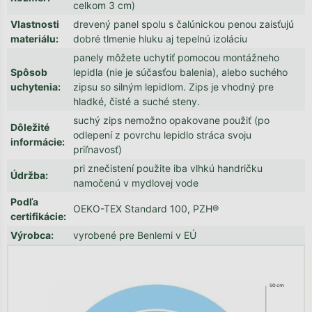
celkom 3 cm)
Vlastnosti
drevený panel spolu s čalúnickou penou zaisťujú
materiálu
:
dobré tlmenie hluku aj tepelnú izoláciu
panely môžete uchytiť pomocou montážneho
Spôsob
lepidla (nie je súčasťou balenia), alebo suchého
uchytenia
:
zipsu so silným lepidlom. Zips je vhodný pre
hladké, čisté a suché steny.
suchý zips nemožno opakovane použiť (po
Dôležité
odlepení z povrchu lepidlo stráca svoju
informácie
:
priľnavosť)
pri znečistení použite iba vlhkú handričku
Údržba
:
namočenú v mydlovej vode
Podľa
OEKO-TEX Standard 100, PZH®
certifikácie
:
Výrobca
:
vyrobené pre Benlemi v EÚ