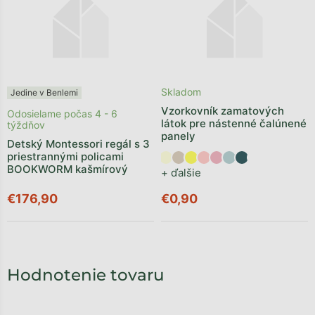
Skladom
Jedine v Benlemi
Vzorkovník zamatových
Odosielame počas 4 - 6
látok pre nástenné čalúnené
týždňov
panely
Detský Montessori regál s 3
priestrannými policami
BOOKWORM kašmírový
+ ďalšie
€176,90
€0,90
Hodnotenie tovaru