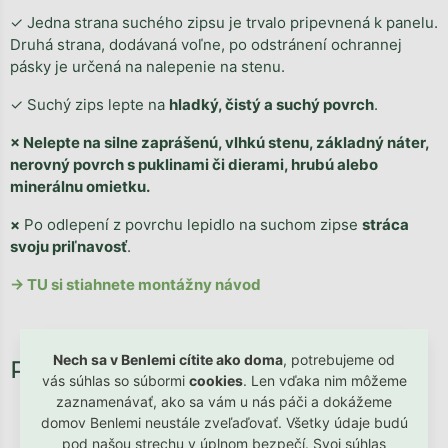
✓ Jedna strana suchého zipsu je trvalo pripevnená k panelu.
Druhá strana, dodávaná voľne, po odstránení ochrannej
pásky je určená na nalepenie na stenu.
✓ Suchý zips lepte na
hladký, čistý a suchý povrch
.
× Nelepte na silne zaprášenú, vlhkú stenu, základný náter,
nerovný povrch s puklinami či dierami, hrubú alebo
minerálnu omietku.
×
Po odlepení z povrchu lepidlo na suchom zipse
stráca
svoju priľnavosť
.
→ TU si stiahnete montážny návod
Nech sa v Benlemi cítite ako doma
, potrebujeme od
vás súhlas so súbormi
cookies
. Len vďaka nim môžeme
zaznamenávať, ako sa vám u nás páči a dokážeme
domov Benlemi neustále zveľaďovať. Všetky údaje budú
pod našou strechu v úplnom bezpečí. Svoj súhlas