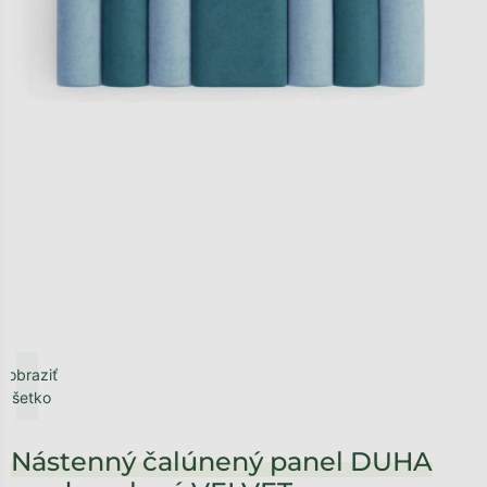
Zobraziť
všetko
Nástenný čalúnený panel DUHA