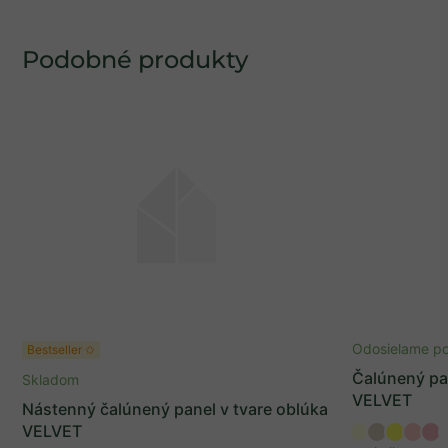
Odosielame po
Bestseller ✩
Čalúnený pan
Skladom
VELVET
Nástenný čalúnený panel v tvare oblúka
VELVET