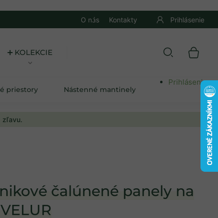
O nás
Kontakty
Prihlásenie
➕ KOLEKCIE
Prihlásenie
é priestory
Nástenné mantinely
 zľavu.
nikové čalúnené panely na
 VELUR