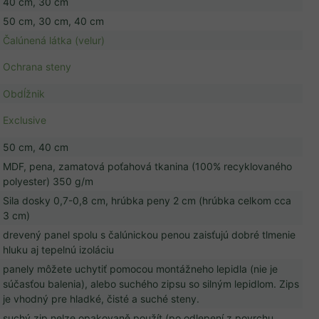
40 cm, 30 cm
50 cm, 30 cm, 40 cm
Čalúnená látka (velur)
Ochrana steny
Obdĺžnik
Exclusive
50 cm, 40 cm
MDF, pena, zamatová poťahová tkanina (100% recyklovaného
polyester) 350 g/m
Sila dosky 0,7-0,8 cm, hrúbka peny 2 cm (hrúbka celkom cca
3 cm)
drevený panel spolu s čalúnickou penou zaisťujú dobré tlmenie
hluku aj tepelnú izoláciu
panely môžete uchytiť pomocou montážneho lepidla (nie je
súčasťou balenia), alebo suchého zipsu so silným lepidlom. Zips
je vhodný pre hladké, čisté a suché steny.
suchý zip nelze opakovaně použít (po odlepení z povrchu