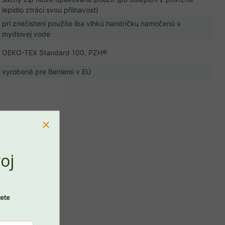
lepidlo ztrácí svou přilnavost)
pri znečistení použite iba vlhkú handričku namočenú v
mydlovej vode
OEKO-TEX Standard 100, PZH®
vyrobené pre Benlemi v EÚ
PREJSŤ DO KOŠÍKA
oj
cete