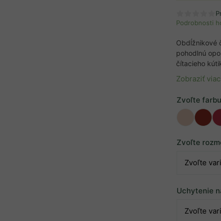
P
Podrobnosti h
Obdĺžnikové č
pohodlnú oporu
čítacieho kúti
Zobraziť viac
Zvoľte farb
Zvoľte rozm
Uchytenie n