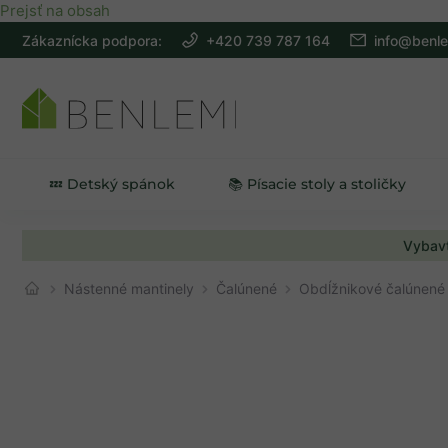
Prejsť na obsah
Zákaznícka podpora:
+420 739 787 164
info@benle
💤 Detský spánok
📚 Písacie stoly a stoličky
Vybavt
Nástenné mantinely
Čalúnené
Obdĺžnikové čalúnené