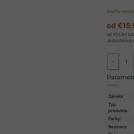
Zvoľte varia
od
€15,
od
€12,93
be
Jednotková 
−
Záruka
:
Typ
produktu
:
Farby
:
Rozmery
: