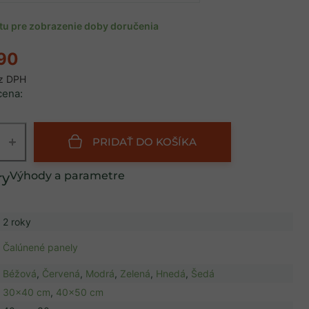
ntu pre zobrazenie doby doručenia
90
z DPH
cena:
+
PRIDAŤ DO KOŠÍKA
Výhody a parametre
2 roky
Čalúnené panely
Béžová
,
Červená
,
Modrá
,
Zelená
,
Hnedá
,
Šedá
30x40 cm
,
40x50 cm