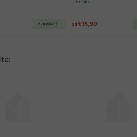
+ ďalšie
€15,90
ZOBRAZIŤ
od
te: