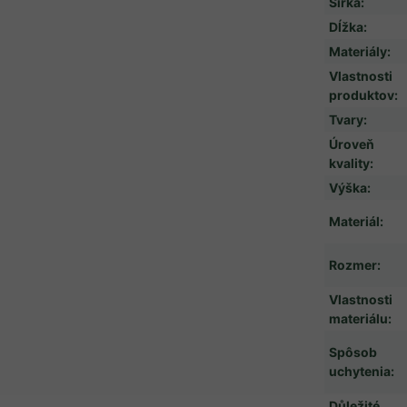
Šírka
:
Dĺžka
:
Materiály
:
Vlastnosti
produktov
:
Tvary
:
Úroveň
kvality
:
Výška
:
Materiál
:
Rozmer
:
Vlastnosti
materiálu
:
Spôsob
uchytenia
:
Důležité