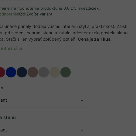
riemerné hodnotenie produktu je 0,0 z 5 hviezdičiek.
odnotenia
Kód:
Zvoľte variant
alúnené panely dodajú vášmu interiéru štýl aj praktickosť. Zaistí
 pri sedení, ochráni stenu a zútulní priestor okolo postele alebo
ka. Stačí si len vybrať obľúbený odtieň.
Cena je za 1 kus.
 informácií
u
er
a stenu