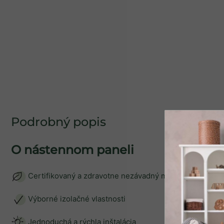
Podrobný popis
SPÄŤ DO OBCHO
O nástennom paneli
Certifikovaný a zdravotne nezávadný materiál
Výborné izolačné vlastnosti
Jednoduchá a rýchla inštalácia