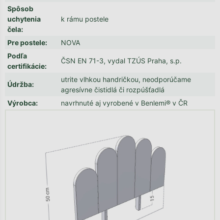
Spôsob
uchytenia
k rámu postele
čela
:
Pre postele
:
NOVA
Podľa
ČSN EN 71-3, vydal TZÚS Praha, s.p.
certifikácie
:
utrite vlhkou handričkou, neodporúčame
Údržba
:
agresívne čistidlá či rozpúšťadlá
Výrobca
:
navrhnuté aj vyrobené v Benlemi® v ČR