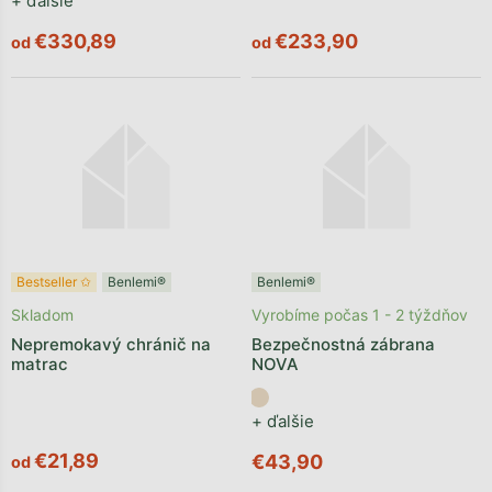
+ ďalšie
€330,89
€233,90
od
od
Bestseller ✩
Benlemi®
Benlemi®
Skladom
Vyrobíme počas 1 - 2 týždňov
Nepremokavý chránič na
Bezpečnostná zábrana
matrac
NOVA
+ ďalšie
€21,89
€43,90
od