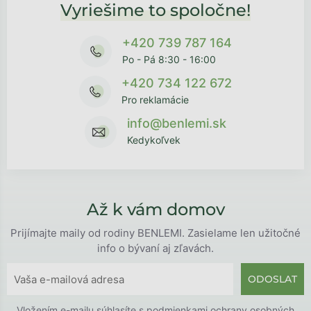
Vyriešime to spoločne!
+420 739 787 164
Po - Pá 8:30 - 16:00
+420 734 122 672
Pro reklamácie
info@benlemi.sk
Kedykoľvek
Až k vám domov
Prijímajte maily od rodiny BENLEMI. Zasielame len užitočné
info o bývaní aj zľavách.
ODOSLAT
Vložením e-mailu súhlasíte s
podmienkami ochrany osobných