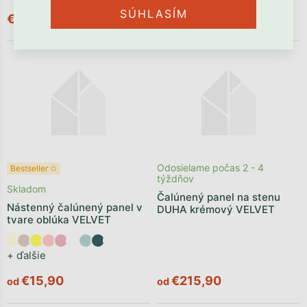
SÚHLASÍM
€136,90
€167,90
Odosielame počas 2 - 4
Bestseller ✩
týždňov
Skladom
Čalúnený panel na stenu
Nástenný čalúnený panel v
DUHA krémový VELVET
tvare oblúka VELVET
+ ďalšie
€15,90
€215,90
od
od