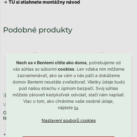
→
TU si stiahnete
montážny návod
Nech sa v Benlemi cítite ako doma
, potrebujeme od
vás súhlas so súbormi
cookies
. Len vďaka nim môžeme
zaznamenávať, ako sa vám u nás páči a dokážeme
domov Benlemi neustále zveľaďovať. Všetky údaje budú
pod našou strechu v úplnom bezpečí. Svoj súhlas
môžete zároveň kedykoľvek odvolať, stačí nám napísať.
Benlemi®
Benlemi®
Viac o tom, ako chránime vaše osobné údaje,
Vyrobíme počas 1 - 2 týždňov
Vyrobíme počas 1 - 2 týždňov
nájdete
tu
.
Obdĺžnikové posteľové čelo
Okrúhle posteľové čelo
NOVA z dreva
NOVA z dreva
+ ďalšie
+ ďalšie