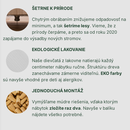
ŠETRNE K PRÍRODE
Chytrým obrábaním znižujeme odpadovosť na
minimum, a tak
šetríme lesy
. Vieme, že z
prírody čerpáme, a preto sa od roku 2020
zapájame do výsadby nových stromov.
EKOLOGICKÉ LAKOVANIE
Naše dievčatá z lakovne natierajú každý
centimeter nábytku ručne. Štruktúru dreva
zanechávame zámerne viditeľnú.
EKO farby
sú navyše vhodné pre deti aj alergikov.
JEDNODUCHÁ MONTÁŽ
Vymýšľame múdre riešenia, vďaka ktorým
nábytok
zložíte raz dva
. Navyše v balíku
nájdete všetko potrebné.