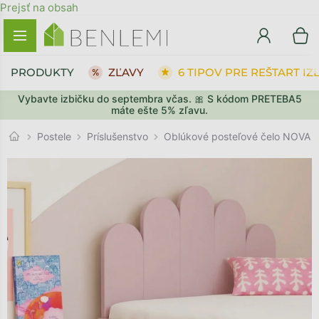
Prejsť na obsah
PRODUKTY
ZĽAVY
6 TIPOV PRE REŠTART IZ
Vybavte izbičku do septembra včas. 🎀 S kódom PRETEBA5
SPÄŤ DO OBCHODU
PREJSŤ DO KOŠÍKA
máte ešte 5% zľavu.
Príslušenstvo
Postele
Oblúkové posteľové čelo NOVA z