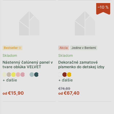
–10 %
Bestseller ✩
Akcia
Jedine v Benlemi
Skladom
Skladom
Nástenný čalúnený panel v
Dekoračné zamatové
tvare oblúka VELVET
písmenko do detskej izby
+ ďalšie
+ ďalšie
€74,89
€15,90
€67,40
od
od