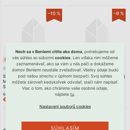
–10 %
–9 %
Nech sa v Benlemi cítite ako doma
, potrebujeme od
vás súhlas so súbormi
cookies
. Len vďaka nim môžeme
Akcia
Posledné kusy ⏳
Akcia
Posledné kusy ⏳
zaznamenávať, ako sa vám u nás páči a dokážeme
Skladom
Skladom
domov Benlemi neustále zveľaďovať. Všetky údaje budú
Samolepky na stenu s
Samolepky do chlapčenskej
pod našou strechu v úplnom bezpečí. Svoj súhlas
Marvel motívom MALÝ
izby AUTA
môžete zároveň kedykoľvek odvolať, stačí nám napísať.
SPIDERMAN
Viac o tom, ako chránime vaše osobné údaje,
€61,91
€32,90
nájdete
tu
.
€55,72
€29,62
SÚHLASÍM