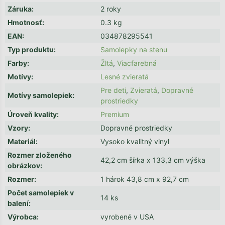
Záruka
:
2 roky
Hmotnosť
:
0.3 kg
EAN
:
034878295541
Typ produktu
:
Samolepky na stenu
Farby
:
Žltá
,
Viacfarebná
Motívy
:
Lesné zvieratá
Pre deti
,
Zvieratá
,
Dopravné
Motívy samolepiek
:
prostriedky
Úroveň kvality
:
Premium
Vzory
:
Dopravné prostriedky
Materiál
:
Vysoko kvalitný vinyl
Rozmer zloženého
42,2 cm šírka x 133,3 cm výška
obrázkov
:
Rozmer
:
1 hárok 43,8 cm x 92,7 cm
Počet samolepiek v
14 ks
balení
:
Výrobca
:
vyrobené v USA