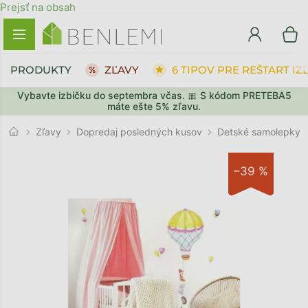
Prejsť na obsah
PRODUKTY
ZĽAVY
6 TIPOV PRE REŠTART IZ
Vybavte izbičku do septembra včas. 🎀 S kódom PRETEBA5
SPÄŤ DO OBCHODU
SPÄŤ DO OBCHODU
PREJSŤ DO KOŠÍKA
PREJSŤ DO KOŠÍKA
máte ešte 5% zľavu.
Detské samolepky
Zľavy
Dopredaj posledných kusov
–39 %