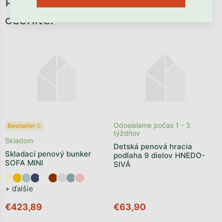
Potrebné príslušenstvo, ktoré
oceníte:
Odosielame počas 1 - 3
Bestseller ✩
týždňov
Skladom
Detská penová hracia
Skladací penový bunker
podlaha 9 dielov HNEDO-
SOFA MINI
SIVÁ
+ ďalšie
€423,89
€63,90