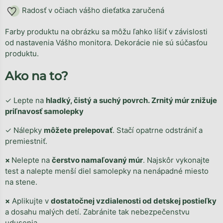
Radosť v očiach vášho dieťatka zaručená
Farby produktu na obrázku sa môžu ľahko líšiť v závislosti
od nastavenia Vášho monitora. Dekorácie nie sú súčasťou
produktu.
Ako na to?
✓
Lepte na
hladký, čistý a suchý povrch. Zrnitý múr znižuje
priľnavosť samolepky
✓ Nálepky
môžete prelepovať
. Stačí opatrne odstrániť a
premiestniť.
×
Nelepte na
čerstvo namaľovaný múr
. Najskôr vykonajte
test a nalepte menší diel samolepky na nenápadné miesto
na stene.
×
Aplikujte v
dostatočnej vzdialenosti od detskej postieľky
a dosahu malých detí. Zabránite tak nebezpečenstvu
udusenia.