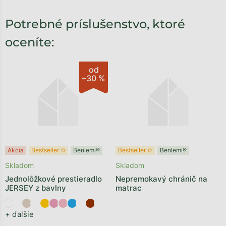
Potrebné príslušenstvo, ktoré
oceníte:
od
–30 %
Akcia
Bestseller ✩
Benlemi®
Bestseller ✩
Benlemi®
Skladom
Skladom
Jednolôžkové prestieradlo
Nepremokavý chránič na
JERSEY z bavlny
matrac
+ ďalšie