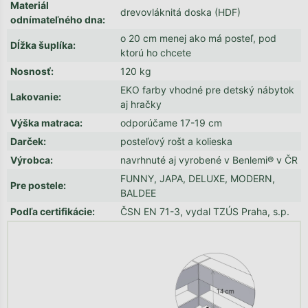
Materiál
drevovláknitá doska (HDF)
odnímateľného dna
:
o 20 cm menej ako má posteľ, pod
Dĺžka šuplíka
:
ktorú ho chcete
Nosnosť
:
120 kg
EKO farby vhodné pre detský nábytok
Lakovanie
:
aj hračky
Výška matraca
:
odporúčame 17-19 cm
Darček
:
posteľový rošt a kolieska
Výrobca
:
navrhnuté aj vyrobené v Benlemi® v ČR
FUNNY, JAPA, DELUXE, MODERN,
Pre postele
:
BALDEE
Podľa certifikácie
:
ČSN EN 71-3, vydal TZÚS Praha, s.p.