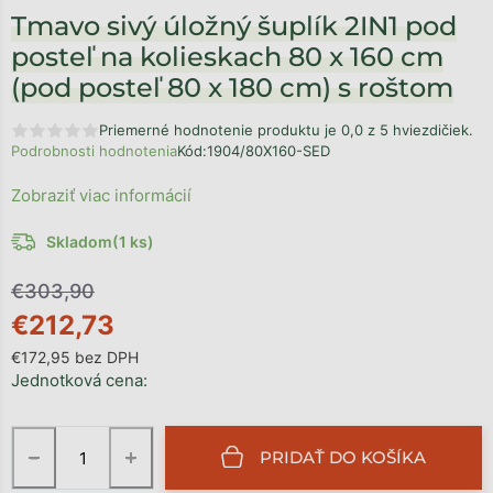
Tmavo sivý úložný šuplík 2IN1 pod
posteľ na kolieskach 80 x 160 cm
(pod posteľ 80 x 180 cm) s roštom
Priemerné hodnotenie produktu je 0,0 z 5 hviezdičiek.
Podrobnosti hodnotenia
Kód:
1904/80X160-SED
Zobraziť viac informácií
Skladom
(1 ks)
€303,90
€212,73
€172,95 bez DPH
Jednotková cena:
−
+
PRIDAŤ DO KOŠÍKA