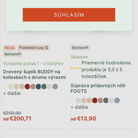
–20 %
SÚHLASÍM
Akcia
Posledné kusy ⏳
Benlemi®
Benlemi®
Skladom
Priemerné hodnotenie
Vyrobíme počas 1 - 2 týždňov
produktu je 5,0 z 5
Drevený šuplík BUDDY na
hviezdičiek.
kolieskach s dvoma výrezmi
Súprava prídavných nôh
FOOTS
+ ďalšie
+ ďalšie
€250,90
€200,71
€13,90
od
od