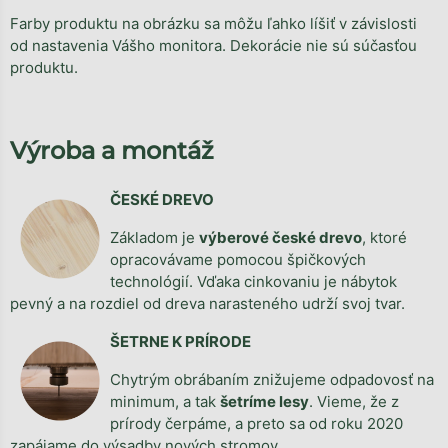
Farby produktu na obrázku sa môžu ľahko líšiť v závislosti
od nastavenia Vášho monitora. Dekorácie nie sú súčasťou
produktu.
Výroba a montáž
ČESKÉ DREVO
Základom je
výberové české drevo
, ktoré
opracovávame pomocou špičkových
technológií. Vďaka cinkovaniu je nábytok
pevný a na rozdiel od dreva narasteného udrží svoj tvar.
ŠETRNE K PRÍRODE
Chytrým obrábaním znižujeme odpadovosť na
minimum, a tak
šetríme lesy
. Vieme, že z
prírody čerpáme, a preto sa od roku 2020
zapájame do výsadby nových stromov.