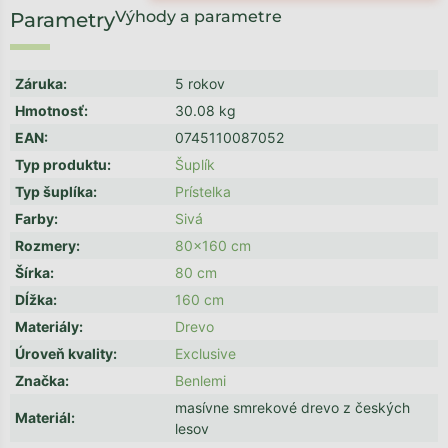
Výhody a parametre
Záruka
:
5 rokov
Hmotnosť
:
30.08 kg
EAN
:
0745110087052
Typ produktu
:
Šuplík
Typ šuplíka
:
Prístelka
Farby
:
Sivá
Rozmery
:
80x160 cm
Šírka
:
80 cm
Dĺžka
:
160 cm
Materiály
:
Drevo
Úroveň kvality
:
Exclusive
Značka
:
Benlemi
masívne smrekové drevo z českých
Materiál
:
lesov