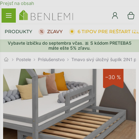
Prejsť na obsah
PRODUKTY
ZĽAVY
6 TIPOV PRE REŠTART IZ
Vybavte izbičku do septembra včas. 🎀 S kódom PRETEBA5
SPÄŤ DO OBCHODU
PREJSŤ DO KOŠÍKA
máte ešte 5% zľavu.
Príslušenstvo
Postele
Tmavo sivý úložný šuplík 2IN1 p
–30 %