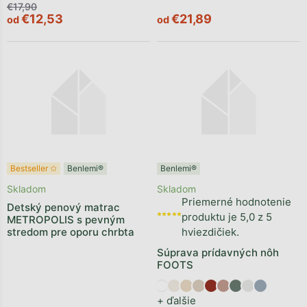
€17,90
€12,53
€21,89
od
od
Bestseller ✩
Benlemi®
Benlemi®
Skladom
Skladom
Priemerné hodnotenie
Detský penový matrac
produktu je 5,0 z 5
METROPOLIS s pevným
stredom pre oporu chrbta
hviezdičiek.
Súprava prídavných nôh
FOOTS
+ ďalšie