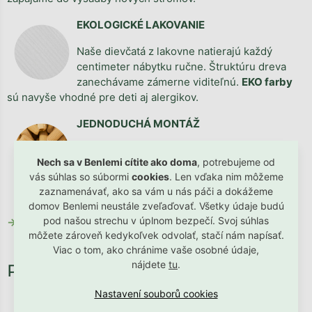
EKOLOGICKÉ LAKOVANIE
Naše dievčatá z lakovne natierajú každý
centimeter nábytku ručne. Štruktúru dreva
zanechávame zámerne viditeľnú.
EKO farby
sú navyše vhodné pre deti aj alergikov.
JEDNODUCHÁ MONTÁŽ
Vymýšľame múdre riešenia, vďaka ktorým
Nech sa v Benlemi cítite ako doma
, potrebujeme od
nábytok
zložíte raz dva
. Navyše v balíku
vás súhlas so súbormi
cookies
. Len vďaka nim môžeme
nájdete všetko potrebné.
zaznamenávať, ako sa vám u nás páči a dokážeme
domov Benlemi neustále zveľaďovať. Všetky údaje budú
pod našou strechu v úplnom bezpečí. Svoj súhlas
→ TU si stiahnete montážny návod.
môžete zároveň kedykoľvek odvolať, stačí nám napísať.
Viac o tom, ako chránime vaše osobné údaje,
nájdete
tu
.
od