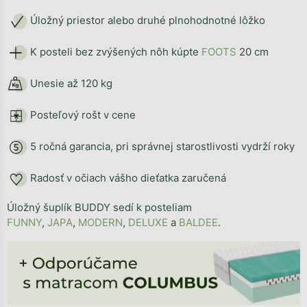
Úložný priestor alebo druhé plnohodnotné lôžko
K posteli bez zvýšených nôh kúpte
FOOTS
20 cm
Unesie až 120 kg
Posteľový rošt v cene
5 ročná garancia, pri správnej starostlivosti vydrží roky
Radosť v očiach vášho dieťatka zaručená
Úložný šuplík BUDDY sedí k posteliam
FUNNY
,
JAPA
,
MODERN
,
DELUXE
a
BALDEE
.