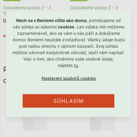
Odosielame počas 2 – 3
Odosielame počas 2 – 3
týždňov
týždňov
Detský záves SAFARI
Záves ŽIRAFA do detskej
Nech sa v Benlemi cítite ako doma
, potrebujeme od
izby
vás súhlas so súbormi
cookies
. Len vďaka nim môžeme
zaznamenávať, ako sa vám u nás páči a dokážeme
€48,90
€48,90
od
od
domov Benlemi neustále zveľaďovať. Všetky údaje budú
pod našou strechu v úplnom bezpečí. Svoj súhlas
môžete zároveň kedykoľvek odvolať, stačí nám napísať.
Viac o tom, ako chránime vaše osobné údaje,
nájdete
tu
.
Potrebné príslušenstvo, ktoré
oceníte:
SÚHLASÍM