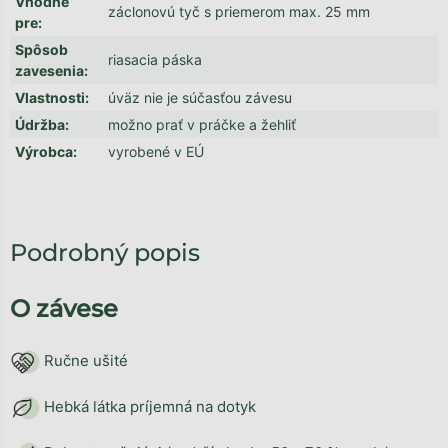
Vhodné
záclonovú tyč s priemerom max. 25 mm
pre
:
Spôsob
riasacia páska
zavesenia
:
Vlastnosti
:
úväz nie je súčasťou závesu
Údržba
:
možno prať v práčke a žehliť
Výrobca
:
vyrobené v EÚ
Podrobný popis
O závese
Ručne ušité
Hebká látka príjemná na dotyk