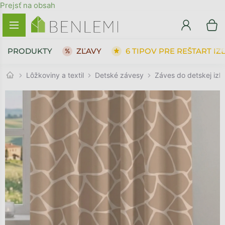
Prejsť na obsah
PRODUKTY
ZĽAVY
6 TIPOV PRE REŠTART IZ
Detské závesy
Lôžkoviny a textil
Záves do detskej izb
SPÄŤ DO OBCHODU
SPÄŤ DO OBCHODU
PREJSŤ DO KOŠÍKA
PREJSŤ DO KOŠÍKA