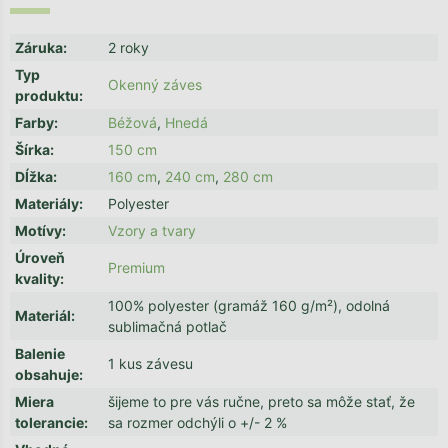
Záruka
:
2 roky
Typ
Okenný záves
produktu
:
Farby
:
Béžová
,
Hnedá
Šírka
:
150 cm
Dĺžka
:
160 cm
,
240 cm
,
280 cm
Materiály
:
Polyester
Motívy
:
Vzory a tvary
Úroveň
Premium
kvality
:
100% polyester (gramáž 160 g/m²), odolná
Materiál
:
sublimačná potlač
Balenie
1 kus závesu
obsahuje
:
Miera
šijeme to pre vás ručne, preto sa môže stať, že
tolerancie
:
sa rozmer odchýli o +/- 2 %