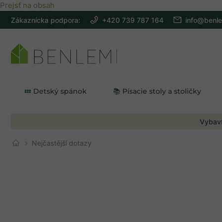
Prejsť na obsah
Zákaznícka podpora:
+420 739 787 164
info@benle
💤 Detský spánok
📚 Písacie stoly a stoličky
Vybavt
Nejčastější dotazy