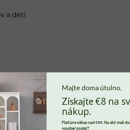
v a detí
Majte doma útulno.
€8 na sv
Získajte
Nech sa v Benlemi cítite ako doma
, potrebujeme od vás súhlas so
nákup.
súbormi
cookies
. Len vďaka nim môžeme zaznamenávať, ako sa
vám u nás páči a dokážeme domov Benlemi neustále zveľaďovať.
Platí pre nákup nad
€80
. Na aký mail ch
Všetky údaje budú pod našou strechu v úplnom bezpečí. Svoj
voucher poslať?
súhlas môžete zároveň kedykoľvek odvolať, stačí nám napísať.