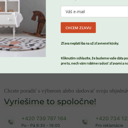
Viac o tom, ako chránime vaše osobné údaje, nájdete
tu
.
CHCEM ZĽAVU
SÚHLASÍM
Zľava neplatí iba na už zľavnené kúsky.
Kliknutím súhlasíte, že budeme vaše dáta po
pre to, nech vám robíme radosť zľavami a n
Chcete poradiť s výberom alebo sledovať svoju objedn
Vyriešime to spoločne!
+420 739 787 164
+420 734 12
Po - Pá 8:30 - 16:00
Pro reklamácie