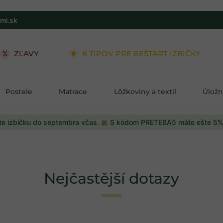
mi.sk
ZĽAVY
6 TIPOV PRE REŠTART IZBIČKY
Postele
Matrace
Lôžkoviny a textil
Úložn
e izbičku do septembra včas. 🎀 S kódom PRETEBA5 máte ešte 5%
Nejčastější dotazy