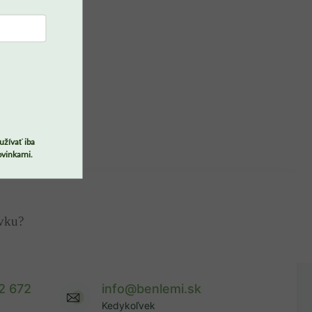
užívať iba
ovinkami.
ávku?
2 672
info@benlemi.sk
Kedykoľvek