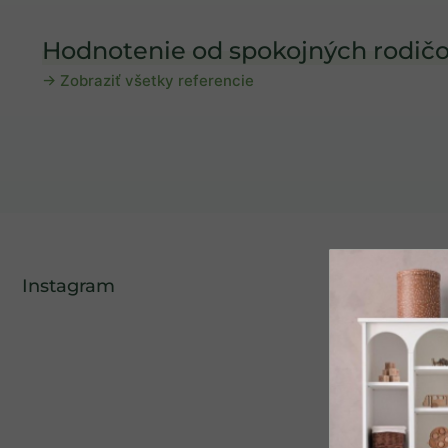
Hodnotenie od spokojných rodičo
→ Zobraziť všetky referencie
Instagram