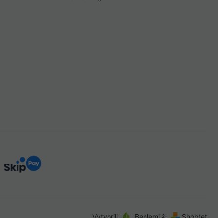
Vytvorili
Benlemi &
Shoptet