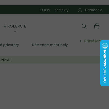
O nás
Kontakty
Prihlásenie
➕ KOLEKCIE
Prihlásenie
é priestory
Nástenné mantinely
 zľavu.