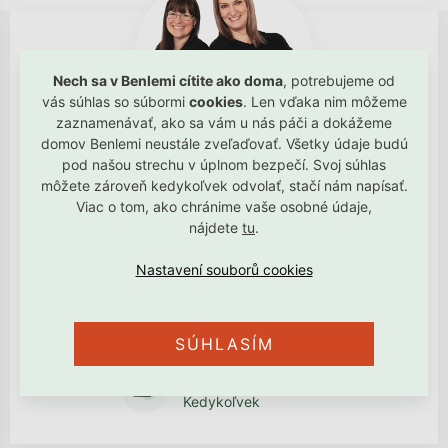
Nech sa v Benlemi cítite ako doma
, potrebujeme od
vás súhlas so súbormi
cookies
. Len vďaka nim môžeme
zaznamenávať, ako sa vám u nás páči a dokážeme
domov Benlemi neustále zveľaďovať. Všetky údaje budú
pod našou strechu v úplnom bezpečí. Svoj súhlas
Chcete poradiť s výberom alebo sledovať svoju objednávku?
môžete zároveň kedykoľvek odvolať, stačí nám napísať.
Viac o tom, ako chránime vaše osobné údaje,
Vyriešime to spoločne!
nájdete
tu
.
+420 739 787 164
Po - Pá 8:30 - 16:00
+420 734 122 672
SÚHLASÍM
Pro reklamácie
info@benlemi.sk
Kedykoľvek