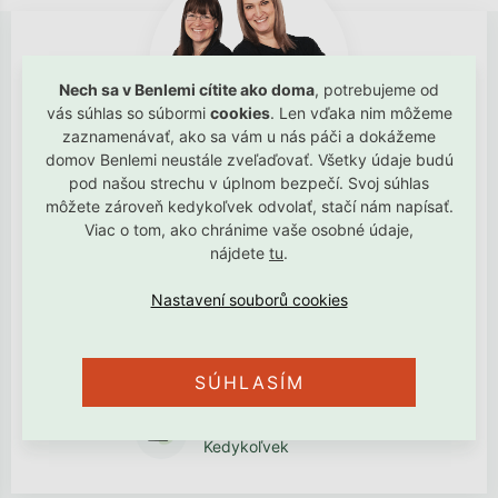
Nech sa v Benlemi cítite ako doma
, potrebujeme od
vás súhlas so súbormi
cookies
. Len vďaka nim môžeme
zaznamenávať, ako sa vám u nás páči a dokážeme
domov Benlemi neustále zveľaďovať. Všetky údaje budú
pod našou strechu v úplnom bezpečí. Svoj súhlas
Chcete poradiť s výberom alebo sledovať svoju objednávku?
môžete zároveň kedykoľvek odvolať, stačí nám napísať.
Viac o tom, ako chránime vaše osobné údaje,
Vyriešime to spoločne!
nájdete
tu
.
+420 739 787 164
Po - Pá 8:30 - 16:00
+420 734 122 672
SÚHLASÍM
Pro reklamácie
info@benlemi.sk
Kedykoľvek