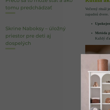
Rutina ak
Prečo sa to môže stať a ako
tomu predchádzať
Večerný rituál 
zapadnú dvere.
Upokojen
Skrine Naboksy – úložný
Metóda po
priestor pre deti aj
Každý ďal
dospelých