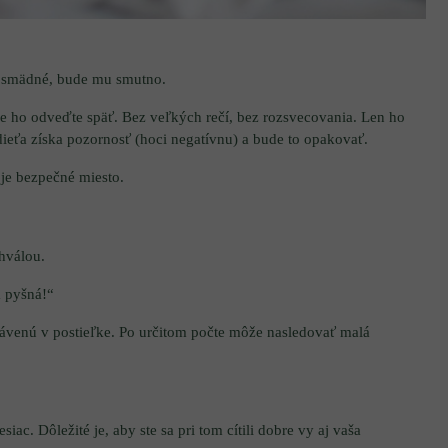
e smädné, bude mu smutno.
ne ho odveďte späť. Bez veľkých rečí, bez rozsvecovania. Len ho
dieťa získa pozornosť (hoci negatívnu) a bude to opakovať.
je bezpečné miesto.
chválou.
a pyšná!“
rávenú v postieľke. Po určitom počte môže nasledovať malá
iac. Dôležité je, aby ste sa pri tom cítili dobre vy aj vaša