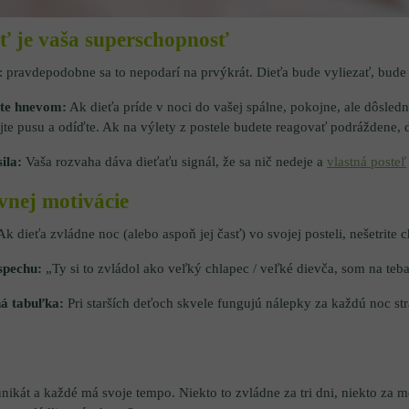
sť je vaša superschopnosť
 pravdepodobne sa to nepodarí na prvýkrát. Dieťa bude vyliezať, bud
te hnevom:
Ak dieťa príde v noci do vašej spálne, pokojne, ale dôsled
ajte pusu a odíďte. Ak na výlety z postele budete reagovať podráždene, 
ila:
Vaša rozvaha dáva dieťaťu signál, že sa nič nedeje a
vlastná posteľ
ívnej motivácie
k dieťa zvládne noc (alebo aspoň jej časť) vo svojej posteli, nešetrite 
spechu:
„Ty si to zvládol ako veľký chlapec / veľké dievča, som na teb
á tabuľka:
Pri starších deťoch skvele fungujú nálepky za každú noc st
nikát a každé má svoje tempo. Niekto to zvládne za tri dni, niekto za mes