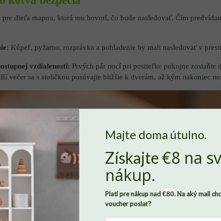
o kotva bezpečia
je pre dieťa mapou, ktorá mu hovorí, čo bude nasledovať. Čím predvídat
ie:
Kúpeľ, pyžamo, rozprávka a pohladenie by mali nasledovať v pres
stupnej vzdialenosti:
Prvých pár nocí pri postieľke pokojne zostaňte d
ší večer sa s stoličkou posúvajte bližšie k dverám, až kým nakoniec ne
Majte doma útulno.
€8 na sv
Získajte
Nech sa v Benlemi cítite ako doma
, potrebujeme od vás súhlas so
nákup.
súbormi
cookies
. Len vďaka nim môžeme zaznamenávať, ako sa
vám u nás páči a dokážeme domov Benlemi neustále zveľaďovať.
Platí pre nákup nad
€80
. Na aký mail ch
Všetky údaje budú pod našou strechu v úplnom bezpečí. Svoj
voucher poslať?
súhlas môžete zároveň kedykoľvek odvolať, stačí nám napísať.
Viac o tom, ako chránime vaše osobné údaje, nájdete
tu
.