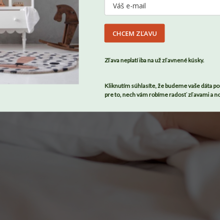
CHCEM ZĽAVU
SÚHLASÍM
Zľava neplatí iba na už zľavnené kúsky.
Kliknutím súhlasíte, že budeme vaše dáta po
pre to, nech vám robíme radosť zľavami a n