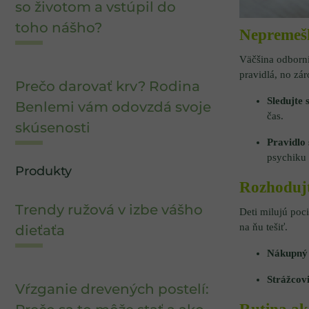
so životom a vstúpil do
toho nášho?
Nepremešk
Väčšina odborní
pravidlá, no zár
Prečo darovať krv? Rodina
Sledujte 
Benlemi vám odovzdá svoje
čas.
skúsenosti
Pravidlo 
psychiku 
Produkty
Rozhodujt
Trendy ružová v izbe vášho
Deti milujú poc
na ňu tešiť.
dieťaťa
Nákupný 
Strážcov
Vŕzganie drevených postelí: