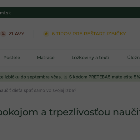
mi.sk
ZĽAVY
6 TIPOV PRE REŠTART IZBIČKY
Postele
Matrace
Lôžkoviny a textil
Úložn
e izbičku do septembra včas. 🎀 S kódom PRETEBA5 máte ešte 5%
aučiť dieťa spať samo vo svojej izbe?
pokojom a trpezlivosťou naučiť