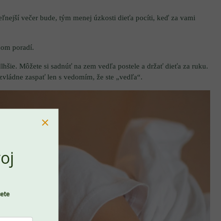
eľnejší večer bude, tým menej úzkosti dieťa pocíti, keď za vami
nom poradí.
lhšie. Môžete si sadnúť na zem vedľa postele a držať dieťa za ruku.
zvládne zaspať len s vedomím, že ste „vedľa“.
oj
cete