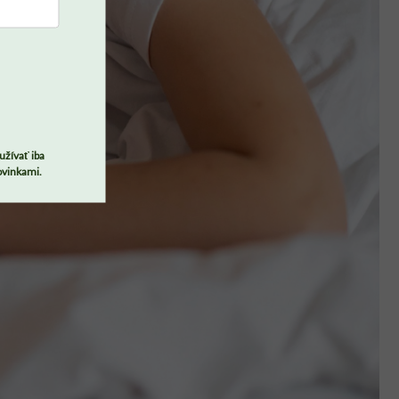
užívať iba
ovinkami.