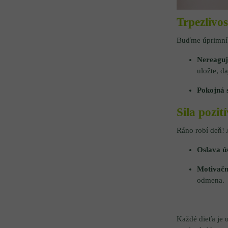
Trpezlivo
Buďme úprimní:
Nereaguj
uložte, d
Pokojná s
Sila pozit
Ráno robí deň! A
Oslava ú
Motivačn
odmena.
Každé dieťa je u