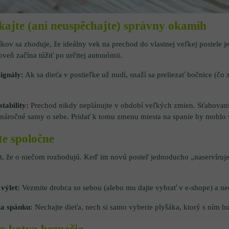
ajte (ani neuspěchajte) správny okamih
kov sa zhoduje, že ideálny vek na prechod do vlastnej veľkej postele j
oveň začína túžiť po určitej autonómii.
signály:
Ak sa dieťa v postieľke už nudí, snaží sa preliezať bočnice (čo
stability:
Prechod nikdy neplánujte v období veľkých zmien. Sťahovanie
náročné samy o sebe. Pridať k tomu zmenu miesta na spanie by mohlo v
e spoločne
it, že o niečom rozhodujú. Keď im novú posteľ jednoducho „naservíruje
výlet:
Vezmite drobca so sebou (alebo mu dajte vybrať v e-shope) a nec
ia spánku:
Nechajte dieťa, nech si samo vyberie plyšáka, ktorý s ním bu