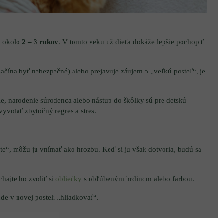
e okolo
2 – 3 rokov
. V tomto veku už dieťa dokáže lepšie pochopiť
 začína byť nebezpečné) alebo prejavuje záujem o „veľkú posteľ“, je
, narodenie súrodenca alebo nástup do škôlky sú pre detskú
yvolať zbytočný regres a stres.
te“, môžu ju vnímať ako hrozbu. Keď si ju však dotvoria, budú sa
hajte ho zvoliť si
obliečky
s obľúbeným hrdinom alebo farbou.
de v novej posteli „hliadkovať“.