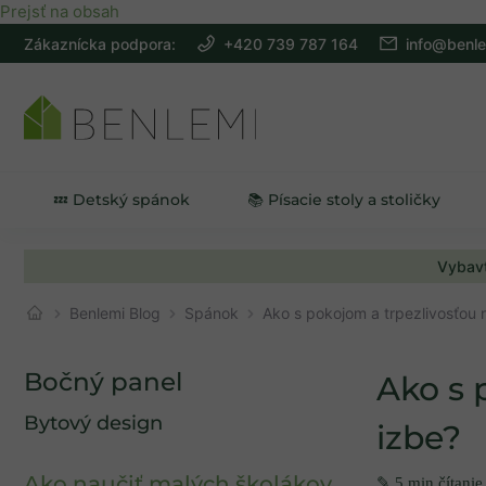
Prejsť na obsah
Zákaznícka podpora:
+420 739 787 164
info@benle
💤 Detský spánok
📚 Písacie stoly a stoličky
Vybavt
Benlemi Blog
Spánok
Ako s pokojom a trpezlivosťou n
Bočný panel
Ako s 
Bytový design
izbe?
Ako naučiť malých školákov
✎ 5 min čítanie