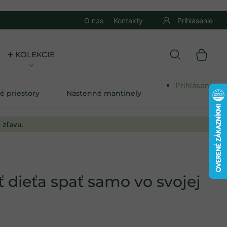
O nás
Kontakty
Prihlásenie
➕ KOLEKCIE
Prihlásenie
é priestory
Nástenné mantinely
 zľavu.
 dieťa spať samo vo svojej